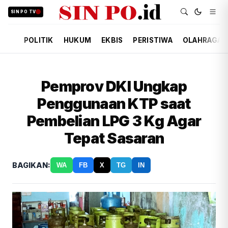
SIN PO TV
POLITIK
HUKUM
EKBIS
PERISTIWA
OLAHRAGA
Pemprov DKI Ungkap
Penggunaan KTP saat
Pembelian LPG 3 Kg Agar
Tepat Sasaran
BAGIKAN:
WA
FB
X
TG
IN