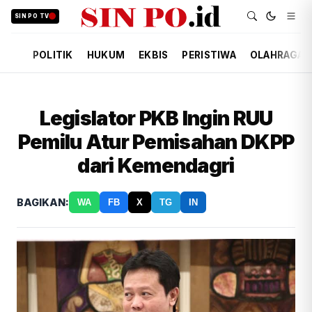
SIN PO TV
POLITIK
HUKUM
EKBIS
PERISTIWA
OLAHRAGA
Legislator PKB Ingin RUU
Pemilu Atur Pemisahan DKPP
dari Kemendagri
BAGIKAN:
WA
FB
X
TG
IN