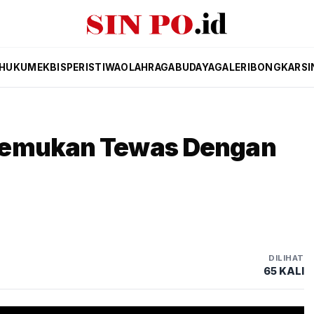
HUKUM
EKBIS
PERISTIWA
OLAHRAGA
BUDAYA
GALERI
BONGKAR
SI
temukan Tewas Dengan
DILIHAT
65 KALI