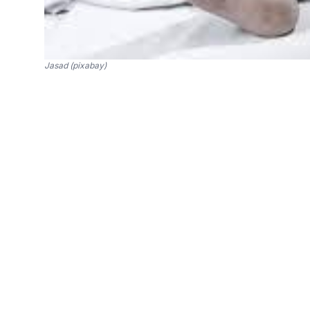
Jasad (pixabay)
SinPo.id -
RR, seorang karyawan bengkel di k
dengan sejumlah luka tusuk di tubuhnya.
Kabid Humas Polda Metro Jaya, Kombes Pol Ad
ini terjadi pada Jumat 31 Januari 2025 sekita
pada Sabtu 1 Februari 2025.
Menurut keterangan saksi berinisial YN, ia men
bengkel mengenai keributan. Saat keluar dari k
bengkel.