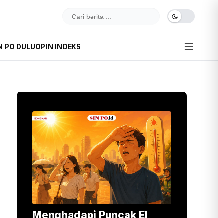
N PO DULU
OPINI
INDEKS
Menghadapi Puncak El