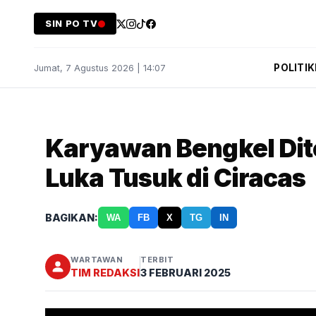
SIN PO TV
POLITIK
Jumat, 7 Agustus 2026 | 14:07
Karyawan Bengkel Di
Luka Tusuk di Ciracas
BAGIKAN:
WA
FB
X
TG
IN
WARTAWAN
TERBIT
TIM REDAKSI
3 FEBRUARI 2025