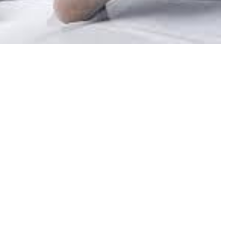
awasan Ciracas, Jakarta Timur, ditemukan tewas
e Ary Syam Indradi, menjelaskan bahwa peristiwa
r pukul 22.00 WIB dan dilaporkan ke Polda Metro Jaya
erima telepon dari karyawan yang tinggal di area
amar, saksi melihat korban, RR, sudah terkapar di