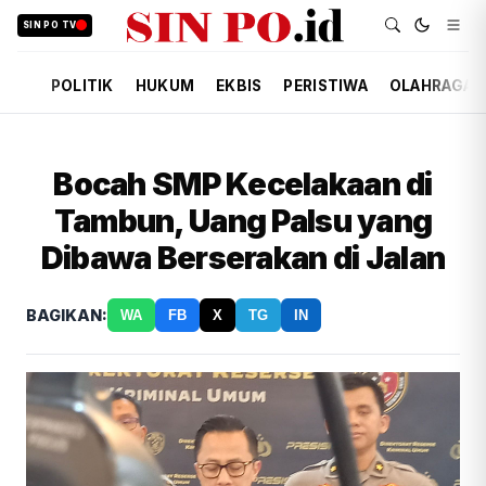
SIN PO TV
POLITIK
HUKUM
EKBIS
PERISTIWA
OLAHRAGA
Bocah SMP Kecelakaan di
Tambun, Uang Palsu yang
Dibawa Berserakan di Jalan
BAGIKAN:
WA
FB
X
TG
IN