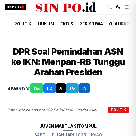
SIN PO TV
POLITIK
HUKUM
EKBIS
PERISTIWA
OLAHRAGA
DPR Soal Pemindahan ASN
ke IKN: Menpan-RB Tunggu
Arahan Presiden
BAGIKAN:
WA
FB
X
TG
IN
POLITIK
Foto: IKN Nusantara (SinPo.id/ Dok. Otorita KIN)
JUVEN MARTUA SITOMPUL
SABTU, 11 JANUARI 2025 - 19:40