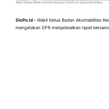
Wakil Ketua BAKN Herman Khaeron (SinPo.id/ Galuh Ratnatika)
SinPo.id -
Wakil Ketua Badan Akuntabilitas 
mengatakan DPR menjadwalkan rapat bersama
program Makan Bergizi Gratis (MBG) yang dimu
Dia mengatakan rapat itu kemungkinan digela
DPR RI berakhir pada 20 Januari 2024.
"Ke depannya mudah-mudahan Pemerintah da
nanti setelah 20 Januari masuk masa sidang," 
Jakarta, Jumat, 10 Januari 2025.
Hero menyebut DPR akan melakukan evaluasi 
MBG serentak di 26 provinsi. Langkah itu un