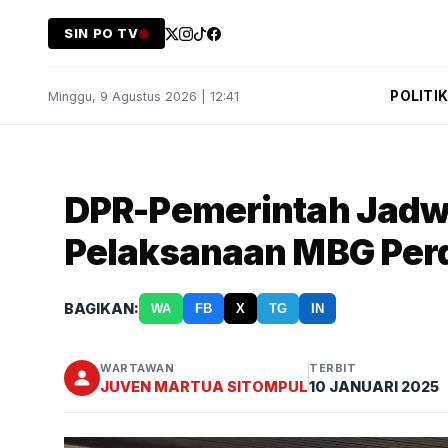
SIN PO TV
POLITI
Minggu, 9 Agustus 2026 | 12:41
DPR-Pemerintah Jadwa
Pelaksanaan MBG Per
BAGIKAN:
WA
FB
X
TG
IN
WARTAWAN
TERBIT
JUVEN MARTUA SITOMPUL
10 JANUARI 2025