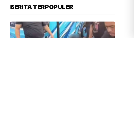
BERITA TERPOPULER
FIRDAUSI
2 MENIT YANG LALU
Rampok Pegawai Koperasi di Bekasi, 6
Pelaku Ditangkap Saat Naik Bus