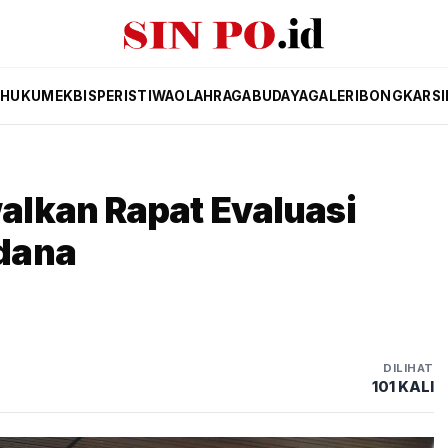
K
HUKUM
EKBIS
PERISTIWA
OLAHRAGA
BUDAYA
GALERI
BONGKAR
S
lkan Rapat Evaluasi
dana
DILIHAT
101 KALI