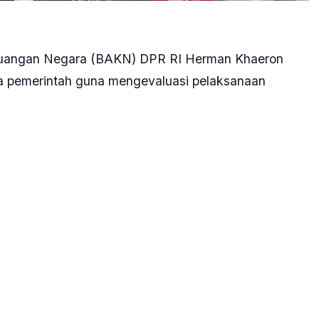
Keuangan Negara (BAKN) DPR RI Herman Khaeron
 pemerintah guna mengevaluasi pelaksanaan
lai perdana sejak Senin, 6 Januari 2025.
r selepas Masa Reses I Tahun Sidang 2024-2025
n DPR segera membicarakan kembali program MBG
kata Hero, sapaan karibnya, di Kompleks Parlemen,
menyeluruh terhadap pelaksanaan perdana program
tuk memperbaiki dan meningkatkan performanya guna