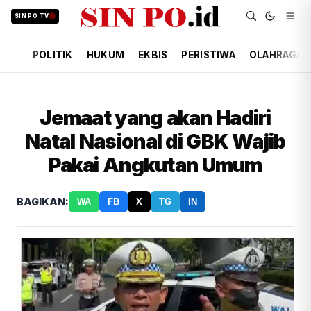
SIN PO TV
POLITIK
HUKUM
EKBIS
PERISTIWA
OLAHRAGA
Jemaat yang akan Hadiri
Natal Nasional di GBK Wajib
Pakai Angkutan Umum
BAGIKAN:
WA
FB
X
TG
IN