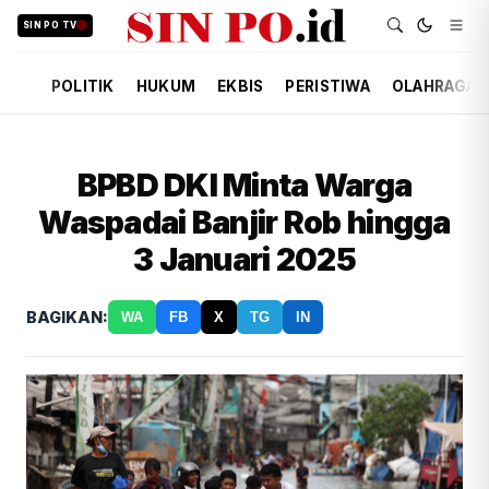
SIN PO TV
POLITIK
HUKUM
EKBIS
PERISTIWA
OLAHRAGA
BPBD DKI Minta Warga
Waspadai Banjir Rob hingga
3 Januari 2025
BAGIKAN:
WA
FB
X
TG
IN