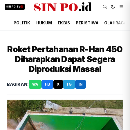
SIN PO TV
POLITIK
HUKUM
EKBIS
PERISTIWA
OLAHRAGA
Roket Pertahanan R-Han 450
Diharapkan Dapat Segera
Diproduksi Massal
BAGIKAN:
WA
FB
X
TG
IN