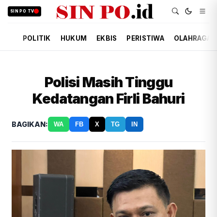
SIN PO TV
POLITIK
HUKUM
EKBIS
PERISTIWA
OLAHRAGA
Polisi Masih Tinggu
Kedatangan Firli Bahuri
BAGIKAN:
WA
FB
X
TG
IN