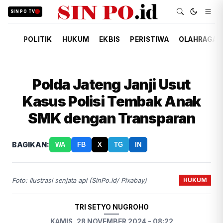
SIN PO TV
POLITIK
HUKUM
EKBIS
PERISTIWA
OLAHRAGA
Polda Jateng Janji Usut
Kasus Polisi Tembak Anak
SMK dengan Transparan
BAGIKAN:
WA
FB
X
TG
IN
HUKUM
Foto: Ilustrasi senjata api (SinPo.id/ Pixabay)
TRI SETYO NUGROHO
KAMIS, 28 NOVEMBER 2024 - 08:22