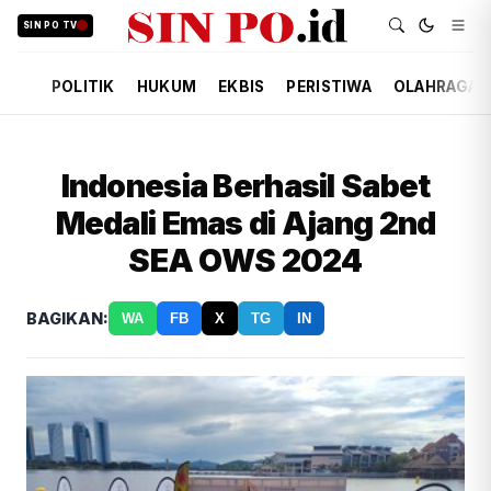
SIN PO TV
POLITIK
HUKUM
EKBIS
PERISTIWA
OLAHRAGA
Indonesia Berhasil Sabet
Medali Emas di Ajang 2nd
SEA OWS 2024
BAGIKAN:
WA
FB
X
TG
IN