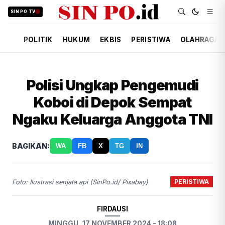
SIN PO TV
POLITIK
HUKUM
EKBIS
PERISTIWA
OLAHRAGA
Polisi Ungkap Pengemudi
Koboi di Depok Sempat
Ngaku Keluarga Anggota TNI
BAGIKAN:
WA
FB
X
TG
IN
PERISTIWA
Foto: Ilustrasi senjata api (SinPo.id/ Pixabay)
FIRDAUSI
MINGGU, 17 NOVEMBER 2024 - 18:08