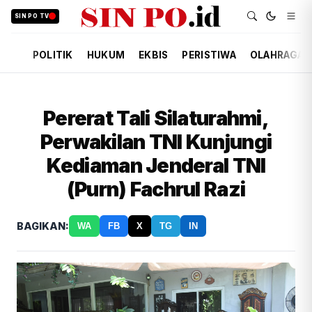
SIN PO TV
POLITIK
HUKUM
EKBIS
PERISTIWA
OLAHRAGA
Pererat Tali Silaturahmi,
Perwakilan TNI Kunjungi
Kediaman Jenderal TNI
(Purn) Fachrul Razi
BAGIKAN:
WA
FB
X
TG
IN