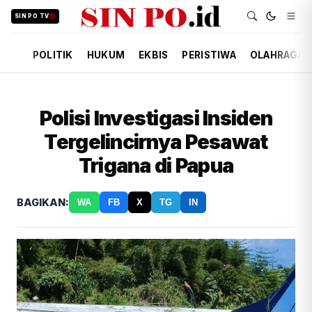
SIN PO TV
POLITIK
HUKUM
EKBIS
PERISTIWA
OLAHRAGA
Polisi Investigasi Insiden
Tergelincirnya Pesawat
Trigana di Papua
BAGIKAN:
WA
FB
X
TG
IN