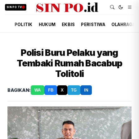
SIN PO TV
POLITIK
HUKUM
EKBIS
PERISTIWA
OLAHRAGA
Polisi Buru Pelaku yang
Tembaki Rumah Bacabup
Tolitoli
BAGIKAN:
WA
FB
X
TG
IN