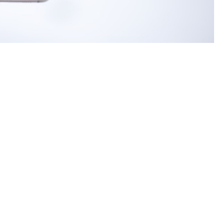
 seorang pemuda berinisial FBN (30). Warga
rus berurusan dengan polisi usai dilaporkan
aon (LC) atau pemandu lagu.
 hiburan malam Diva Family Karaoke & Restaurant di
Rabu, 31 Juli 2024.
ksi dalam kejadian ini dan berhasil
kan penangkapan,” kata Kapolres Ngawi AKBP Dwi
i Polri, Minggu, 8 September 2024.