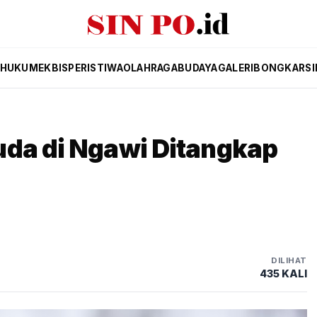
HUKUM
EKBIS
PERISTIWA
OLAHRAGA
BUDAYA
GALERI
BONGKAR
SI
uda di Ngawi Ditangkap
DILIHAT
435 KALI