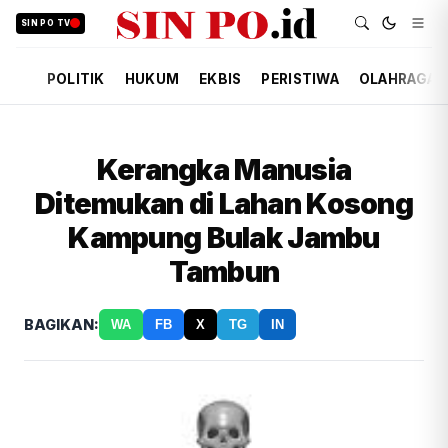
SIN PO TV
POLITIK
HUKUM
EKBIS
PERISTIWA
OLAHRAGA
Kerangka Manusia
Ditemukan di Lahan Kosong
Kampung Bulak Jambu
Tambun
BAGIKAN:
WA
FB
X
TG
IN