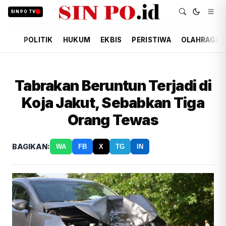
SIN PO TV
POLITIK
HUKUM
EKBIS
PERISTIWA
OLAHRAGA
Tabrakan Beruntun Terjadi di
Koja Jakut, Sebabkan Tiga
Orang Tewas
BAGIKAN:
WA
FB
X
TG
IN