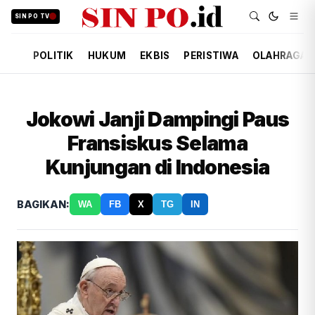
SIN PO TV
POLITIK
HUKUM
EKBIS
PERISTIWA
OLAHRAGA
Jokowi Janji Dampingi Paus
Fransiskus Selama
Kunjungan di Indonesia
BAGIKAN:
WA
FB
X
TG
IN