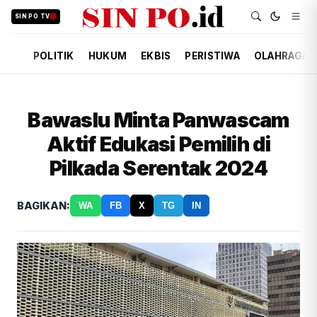
SIN PO TV
POLITIK
HUKUM
EKBIS
PERISTIWA
OLAHRAGA
Bawaslu Minta Panwascam
Aktif Edukasi Pemilih di
Pilkada Serentak 2024
BAGIKAN:
WA
FB
X
TG
IN