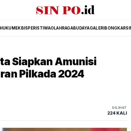
HUKUM
EKBIS
PERISTIWA
OLAHRAGA
BUDAYA
GALERI
BONGKAR
SI
ta Siapkan Amunisi
ran Pilkada 2024
DILIHAT
224 KALI