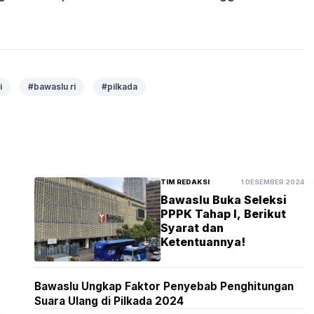
i
#bawaslu ri
#pilkada
5
TIM REDAKSI
1 DESEMBER 2024
Bawaslu Buka Seleksi
PPPK Tahap I, Berikut
Syarat dan
Ketentuannya!
Bawaslu Ungkap Faktor Penyebab Penghitungan
Suara Ulang di Pilkada 2024