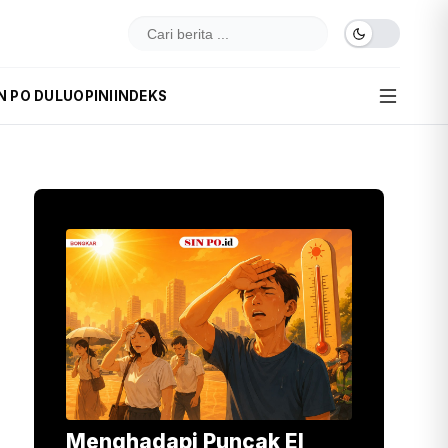
N PO DULU
OPINI
INDEKS
Menghadapi Puncak El