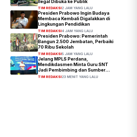
Ilegal Dibuka ke Publik
TIM REDAKSI
2 JAM YANG LALU
Presiden Prabowo Ingin Budaya
Membaca Kembali Digalakkan di
Lingkungan Pendidikan
TIM REDAKSI
4 JAM YANG LALU
Presiden Prabowo: Pemerintah
Bangun 2.500 Jembatan, Perbaiki
70 Ribu Sekolah
TIM REDAKSI
5 JAM YANG LALU
Jelang MPLS Perdana,
Mendikdasmen Minta Guru SNT
Jadi Pembimbing dan Sumber
Inspirasi Murid
TIM REDAKSI
23 MENIT YANG LALU