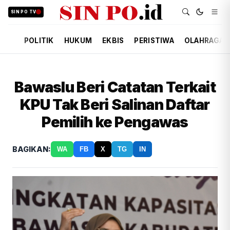
SIN PO TV
POLITIK
HUKUM
EKBIS
PERISTIWA
OLAHRAGA
Bawaslu Beri Catatan Terkait
KPU Tak Beri Salinan Daftar
Pemilih ke Pengawas
BAGIKAN:
WA
FB
X
TG
IN