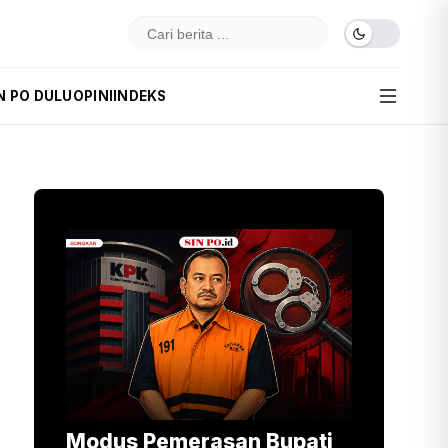
N PO DULU
OPINI
INDEKS
Modus Pemerasan Bupati