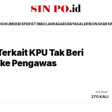
HUKUM
EKBIS
PERISTIWA
OLAHRAGA
BUDAYA
GALERI
BONGKAR
SI
Terkait KPU Tak Beri
h ke Pengawas
DILIHAT
270 KALI