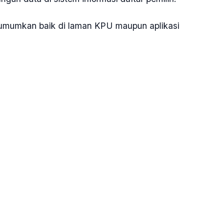
iumumkan baik di laman KPU maupun aplikasi
innya ialah berhubungan dengan langkah KPU sesuai
, dan tanggapan masyarakat, serta saran perbaikan
 di Sistem Informasi Daftar Pemilih yang
ftar pemilih sementara hasil perbaikan," tandasnya.
a