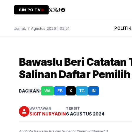
SIN PO TV
POLITIK
Jumat, 7 Agustus 2026 | 02:51
Bawaslu Beri Catatan 
Salinan Daftar Pemili
BAGIKAN:
WA
FB
X
TG
IN
WARTAWAN
TERBIT
SIGIT NURYADIN
6 AGUSTUS 2024
Anghota Bawaslu RI Lolly Suhenty (SinPo.id/Bawaslu)