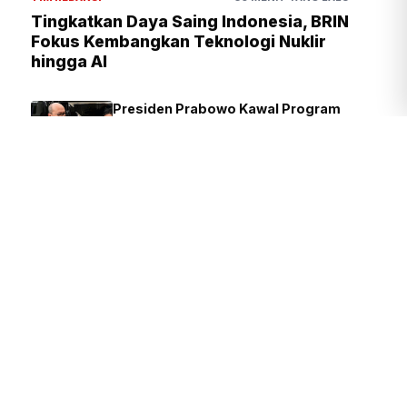
Tingkatkan Daya Saing Indonesia, BRIN
Fokus Kembangkan Teknologi Nuklir
hingga AI
Presiden Prabowo Kawal Program
Strategis, dari Kampung Haji
hingga Hilirisasi Nasional
TIM REDAKSI
1 JAM YANG LALU
Presiden Prabowo Kawal Program
Strategis TNI, dari Air Bersih
hingga Listrik Desa
TIM REDAKSI
1 JAM YANG LALU
Kejagung Geledah Rumah Nurman
Herin Terkait TPPU Febrie
Adriansyah
DAVID
2 JAM YANG LALU
Gelar Aksi di Inspektorat Kemenag,
Massa Minta Pecat Oknum ASN
Nakal
TIM REDAKSI
5 JAM YANG LALU