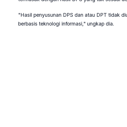
"Hasil penyusunan DPS dan atau DPT tidak d
berbasis teknologi informasi," ungkap dia.
Lebih jauh, dia mengungkapkan, kerawanan la
tingkatan yang tidak menindaklanjuti masukan
dari Bawaslu.
"KPU tidak melakukan pencermatan ulang daftar
disandingkan dengan data hasil penyusunan da
Tags:
#Bawaslu
#KPU
#Pengawas
#Pilkad