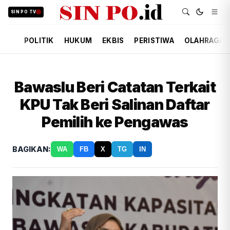
SIN PO TV
POLITIK
HUKUM
EKBIS
PERISTIWA
OLAHRAGA
Bawaslu Beri Catatan Terkait
KPU Tak Beri Salinan Daftar
Pemilih ke Pengawas
BAGIKAN:
WA
FB
X
TG
IN