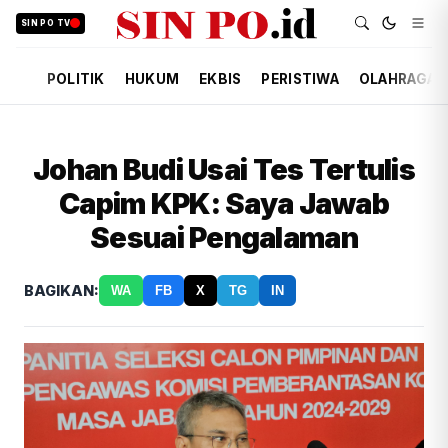
SIN PO TV
POLITIK
HUKUM
EKBIS
PERISTIWA
OLAHRAGA
Johan Budi Usai Tes Tertulis
Capim KPK: Saya Jawab
Sesuai Pengalaman
BAGIKAN:
WA
FB
X
TG
IN