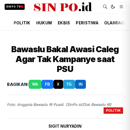
SIN PO TV
POLITIK
HUKUM
EKBIS
PERISTIWA
OLAHRAGA
Bawaslu Bakal Awasi Caleg
Agar Tak Kampanye saat
PSU
BAGIKAN:
WA
FB
X
TG
IN
Foto: Anggota Bawaslu RI Puadi. (SinPo.id/Dok Bawaslu RI)
POLITIK
SIGIT NURYADIN