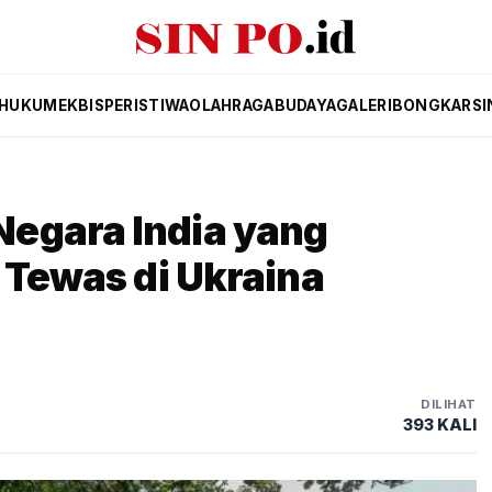
HUKUM
EKBIS
PERISTIWA
OLAHRAGA
BUDAYA
GALERI
BONGKAR
SI
egara India yang
 Tewas di Ukraina
DILIHAT
393 KALI