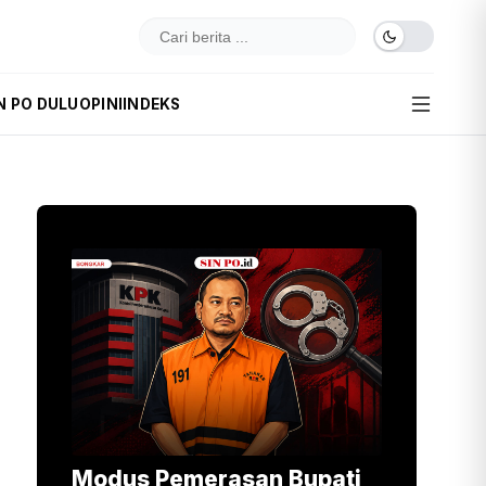
N PO DULU
OPINI
INDEKS
Modus Pemerasan Bupati