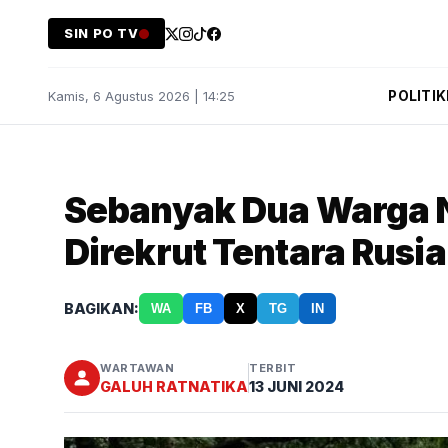
SIN PO TV
POLITIK
Kamis, 6 Agustus 2026 | 14:25
Sebanyak Dua Warga N
Direkrut Tentara Rusia
BAGIKAN:
WA
FB
X
TG
IN
WARTAWAN
TERBIT
GALUH RATNATIKA
13 JUNI 2024