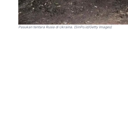
Pasukan tentara Rusia di Ukraina. (SinPo.id/Getty Images)
SinPo.id -
Kementerian Luar Negeri (Kemlu) In
direkrut oleh tentara Rusia telah tewas di Ukr
yang disverifikasi karena tidak sesuai dengan 
Kemlu India juga mendesak warganya untuk berh
banyaknya laporan bahwa puluhan orang India t
Rusia dan ikut berperang.
"Kami menyesal menyatakan bahwa dua warga n
Rusia baru-baru ini tewas dalam konflik yang 