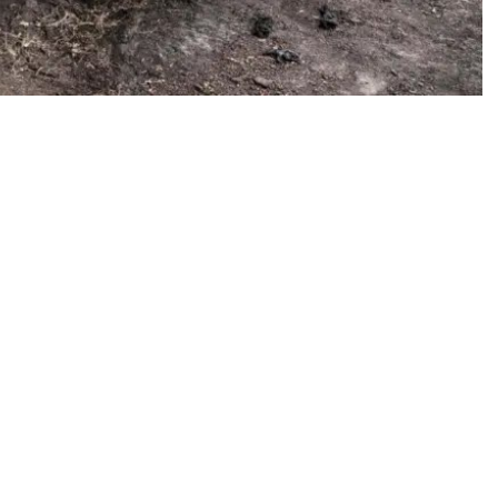
dia melaporkan, dua warga negara India yang
aina. Hal itu membuat India menuntut penghentian
kemitraan bilateral kedua negara.
ati-hati saat mencari pekerjaan di Rusia di tengah
elah ditipu oleh agen untuk masuk dalam militer
egara India yang direkrut oleh Angkatan Darat
sedang berlangsung antara Rusia dan Ukraina," kata