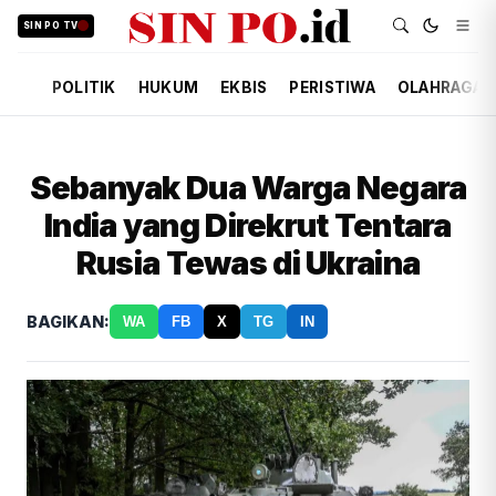
SIN PO TV
POLITIK
HUKUM
EKBIS
PERISTIWA
OLAHRAGA
Sebanyak Dua Warga Negara
India yang Direkrut Tentara
Rusia Tewas di Ukraina
BAGIKAN:
WA
FB
X
TG
IN