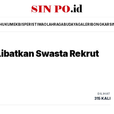
HUKUM
EKBIS
PERISTIWA
OLAHRAGA
BUDAYA
GALERI
BONGKAR
SI
Libatkan Swasta Rekrut
DILIHAT
315 KALI