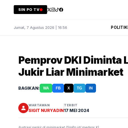
SIN PO TV
POLITIK
Jumat, 7 Agustus 2026 | 16:56
Pemprov DKI Diminta 
Jukir Liar Minimarket
BAGIKAN:
WA
FB
X
TG
IN
WARTAWAN
TERBIT
SIGIT NURYADIN
17 MEI 2024