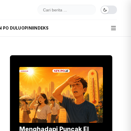
N PO DULU
OPINI
INDEKS
Menghadapi Puncak El