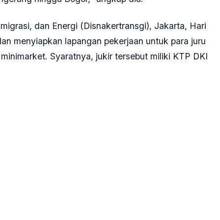
Jakarta diminta melibatkan operator jasa swasta
 telah ditertibkan.
lahan parkir serta merekrut para jukir liar," kata
h dalam keterangannya, Jumat, 17 Mei 2024.
 dengan operator jasa parkir sebagai Pendapatan
 dengan harga yang kompetitif sehingga para
ggunakan kendaraan pribadinya.
 termasuk yang menjangkau para pekerja dari