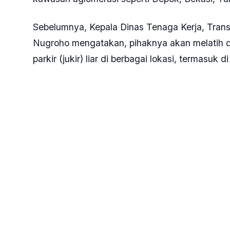
Ilustrasi parkir di minimarket (SinPo.id/ medsos X)
SinPo.id -
Pemerintah Provinsi (Pemprov) DKI 
untuk merekrut para juru parkir (jukir) liar yang
"Libatkan operator jasa parkir swasta mengelola 
Anggota DPRD DKI Jakarta Hardiyanto Kennet
Menurut dia, Pemprov bisa berbagi keuntungan
Asli Daerah (PAD).
Bahkan, kata Kenneth, tarif parkir bisa diatur
pengendara mengurungkan niatnya untuk men
"Transportasi umum massal perlu diperbanyak