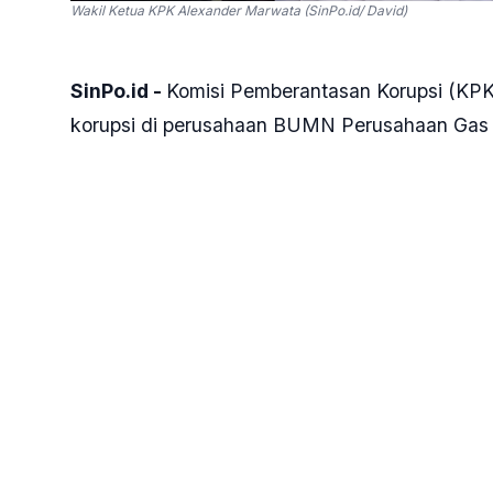
Wakil Ketua KPK Alexander Marwata (SinPo.id/ David)
SinPo.id -
Komisi Pemberantasan Korupsi (K
korupsi di perusahaan BUMN Perusahaan Gas
Kasus dugaan korupsi di subholding PT Pertami
penyidikan. KPK sudah menetapkan tersangka 
“Kemudian penyidikan di PGN, iya benar KPK 
Perusahaan Gas Negara,” kata Wakil Ketua K
Jakarta, Senin, 13 Mei 2024.
Alex menjelaskan penyidikan kasus ini bermula
(BPK). Audit tersebut kemudian disampaikan ke