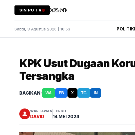
SIN PO TV
POLITIK
Sabtu, 8 Agustus 2026 | 10:53
KPK Usut Dugaan Koru
Tersangka
BAGIKAN:
WA
FB
X
TG
IN
WARTAWAN
TERBIT
DAVID
14 MEI 2024