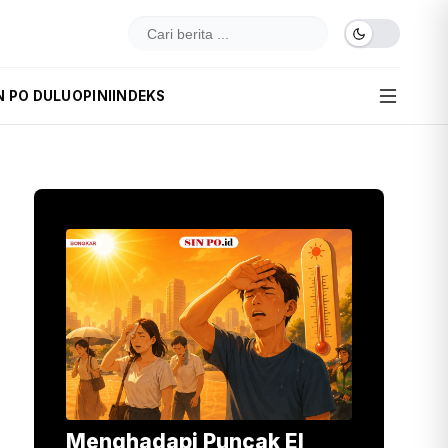
N PO DULU
OPINI
INDEKS
Menghadapi Puncak El