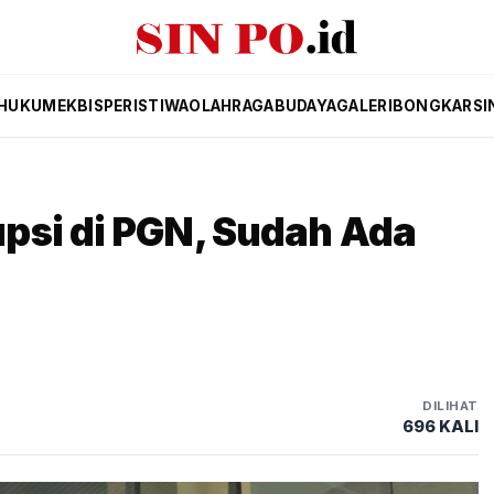
HUKUM
EKBIS
PERISTIWA
OLAHRAGA
BUDAYA
GALERI
BONGKAR
SI
psi di PGN, Sudah Ada
DILIHAT
696 KALI