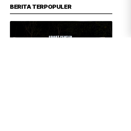
BERITA TERPOPULER
ASHAR SAIFUL RIZAL
2 JAM YANG LALU
Pangkormar Resmikan Sport Center
Brigif 2 Marinir, Perkuat Pembinaan
Prajurit dan Buka Akses Olahraga
untuk Masyarakat