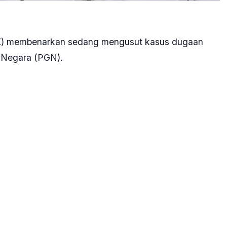
PK) membenarkan sedang mengusut kasus dugaan
 Negara (PGN).
na itu saat ini sudah ditingkatkan ke tahap
dalam kasus ini.
melakukan penyidikan menyangkut perkara di
PK, Alexander Marwata di Gedung Merah Putih KPK,
 dari hasil audit oleh Badan Pemeriksa Keuangan
 lembaga antikorupsi untuk ditindaklanjuti.