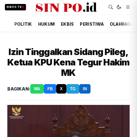
SIN PO TV
POLITIK
HUKUM
EKBIS
PERISTIWA
OLAHRAGA
Izin Tinggalkan Sidang Pileg,
Ketua KPU Kena Tegur Hakim
MK
BAGIKAN:
WA
FB
X
TG
IN