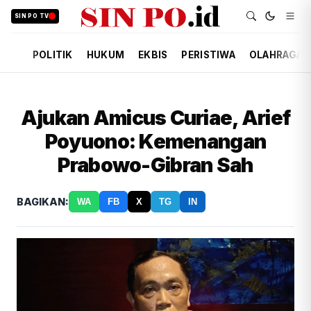
SIN PO TV
POLITIK
HUKUM
EKBIS
PERISTIWA
OLAHRAGA
Ajukan Amicus Curiae, Arief
Poyuono: Kemenangan
Prabowo-Gibran Sah
BAGIKAN:
WA
FB
X
TG
IN