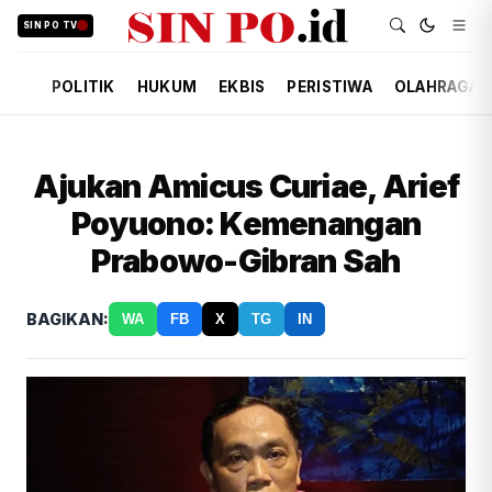
SIN PO TV
POLITIK
HUKUM
EKBIS
PERISTIWA
OLAHRAGA
Ajukan Amicus Curiae, Arief
Poyuono: Kemenangan
Prabowo-Gibran Sah
BAGIKAN:
WA
FB
X
TG
IN