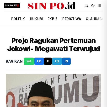
SIN PO TV
POLITIK
HUKUM
EKBIS
PERISTIWA
OLAHRAGA
Projo Ragukan Pertemuan
Jokowi- Megawati Terwujud
BAGIKAN:
WA
FB
X
TG
IN