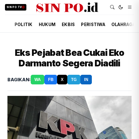
SIN PO TV
POLITIK
HUKUM
EKBIS
PERISTIWA
OLAHRAGA
Eks Pejabat Bea Cukai Eko
Darmanto Segera Diadili
BAGIKAN:
WA
FB
X
TG
IN