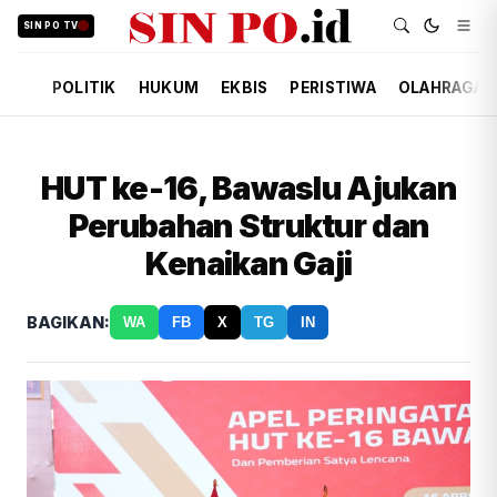
SIN PO TV
POLITIK
HUKUM
EKBIS
PERISTIWA
OLAHRAGA
HUT ke-16, Bawaslu Ajukan
Perubahan Struktur dan
Kenaikan Gaji
BAGIKAN:
WA
FB
X
TG
IN