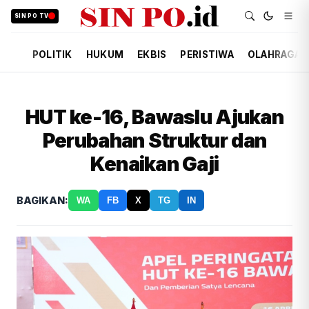
SIN PO TV
POLITIK
HUKUM
EKBIS
PERISTIWA
OLAHRAGA
HUT ke-16, Bawaslu Ajukan
Perubahan Struktur dan
Kenaikan Gaji
BAGIKAN:
WA
FB
X
TG
IN