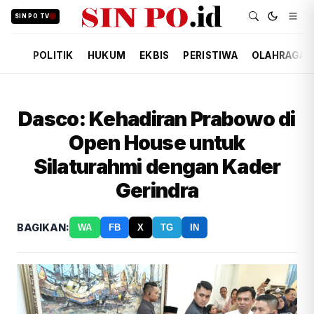
SIN PO TV
POLITIK
HUKUM
EKBIS
PERISTIWA
OLAHRAGA
Dasco: Kehadiran Prabowo di
Open House untuk
Silaturahmi dengan Kader
Gerindra
BAGIKAN:
WA
FB
X
TG
IN