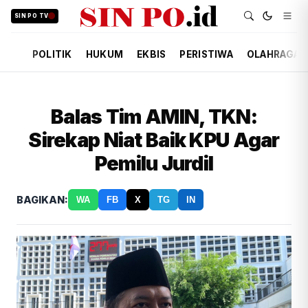
SIN PO TV
POLITIK
HUKUM
EKBIS
PERISTIWA
OLAHRAGA
Balas Tim AMIN, TKN:
Sirekap Niat Baik KPU Agar
Pemilu Jurdil
BAGIKAN:
WA
FB
X
TG
IN