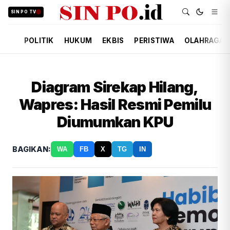
SIN PO TV
POLITIK
HUKUM
EKBIS
PERISTIWA
OLAHRAGA
Diagram Sirekap Hilang,
Wapres: Hasil Resmi Pemilu
Diumumkan KPU
BAGIKAN:
WA
FB
X
TG
IN