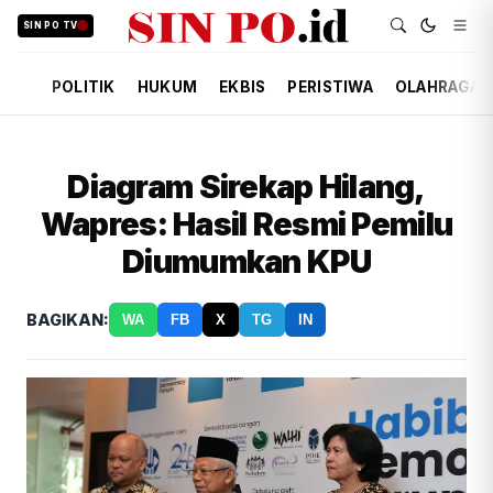
SIN PO TV
POLITIK
HUKUM
EKBIS
PERISTIWA
OLAHRAGA
Diagram Sirekap Hilang,
Wapres: Hasil Resmi Pemilu
Diumumkan KPU
BAGIKAN:
WA
FB
X
TG
IN