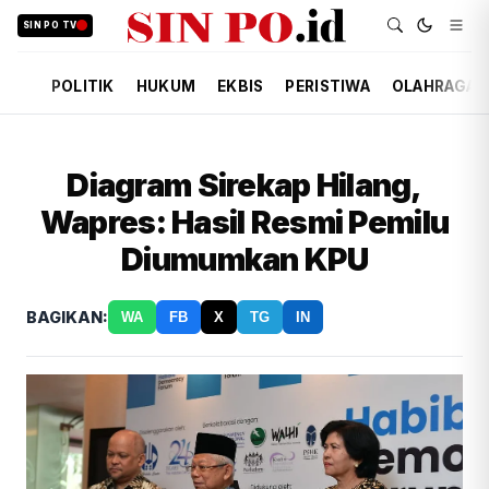
SIN PO TV
POLITIK
HUKUM
EKBIS
PERISTIWA
OLAHRAGA
Diagram Sirekap Hilang,
Wapres: Hasil Resmi Pemilu
Diumumkan KPU
BAGIKAN:
WA
FB
X
TG
IN