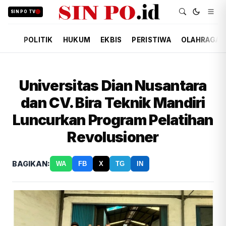
SIN PO TV
POLITIK
HUKUM
EKBIS
PERISTIWA
OLAHRAGA
Universitas Dian Nusantara
dan CV. Bira Teknik Mandiri
Luncurkan Program Pelatihan
Revolusioner
BAGIKAN:
WA
FB
X
TG
IN