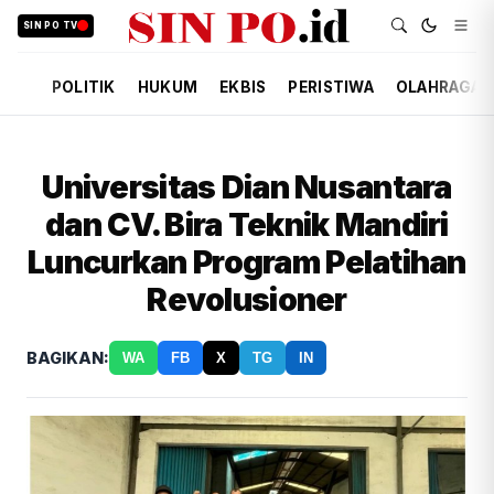
SIN PO TV
POLITIK
HUKUM
EKBIS
PERISTIWA
OLAHRAGA
Universitas Dian Nusantara
dan CV. Bira Teknik Mandiri
Luncurkan Program Pelatihan
Revolusioner
BAGIKAN:
WA
FB
X
TG
IN