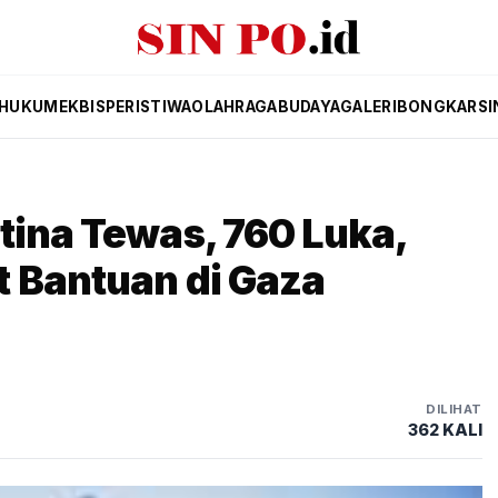
HUKUM
EKBIS
PERISTIWA
OLAHRAGA
BUDAYA
GALERI
BONGKAR
SI
tina Tewas, 760 Luka,
 Bantuan di Gaza
DILIHAT
362 KALI