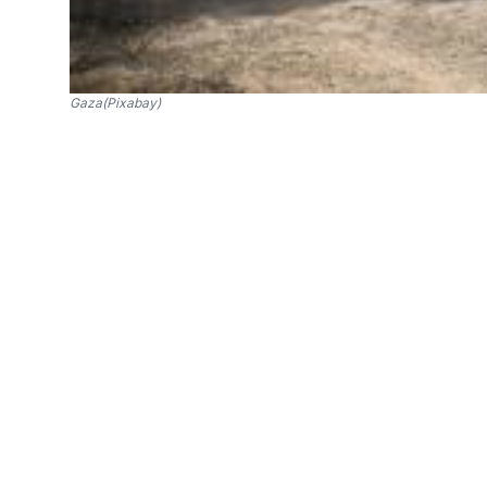
Gaza(Pixabay)
SinPo.id -
Lebih dari 100 warga Palestina tew
kerumunan warga Palestina yang sedang mena
Kamis 29 Februari 2024
Pejabat urusan kesehatan Palestina mengataka
sejak berkecamuknya perang Israel-Hamas pada
Beberapa petugas rumah sakit awalnya melapo
massa. Namun kantor berita Associated Press
pasukan Israel melepaskan tembakan ketika 