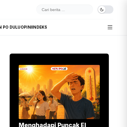
N PO DULU
OPINI
INDEKS
Menghadapi Puncak El