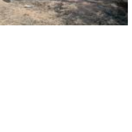
as ketika tentara Israel melepaskan tembakan ke arah
nti pembagian bantuan kemanusiaan di Kota Gaza,
n insiden terbaru ini membuat jumlah korban tewas
 7 Oktober lalu menjadi lebih dari 30.000 orang.
rkan adanya serangan Israel terhadap kerumunan
 melaporkan kesaksian sejumlah saksi mata bahwa
orang-orang sedang menurunkan tepung dan barang-