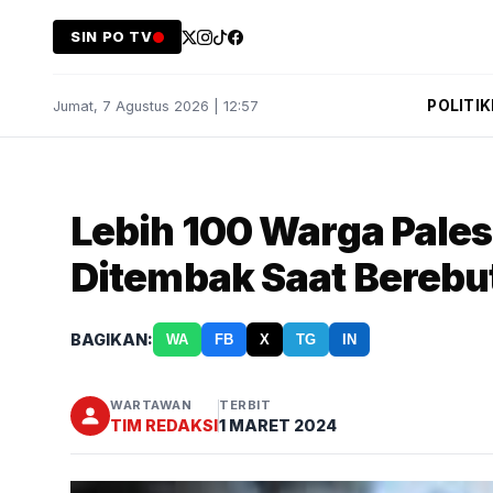
SIN PO TV
POLITIK
Jumat, 7 Agustus 2026 | 12:57
Lebih 100 Warga Pales
Ditembak Saat Berebut
BAGIKAN:
WA
FB
X
TG
IN
WARTAWAN
TERBIT
TIM REDAKSI
1 MARET 2024