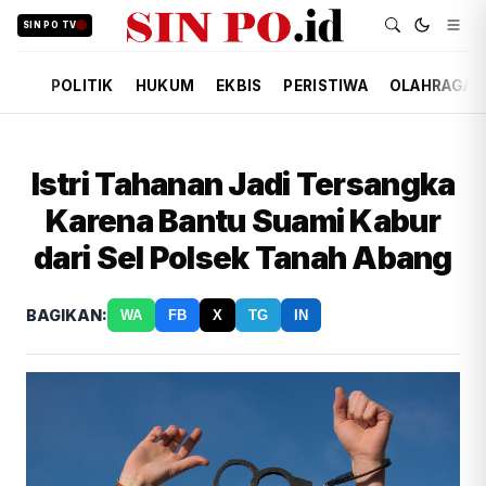
SIN PO TV
POLITIK
HUKUM
EKBIS
PERISTIWA
OLAHRAGA
Istri Tahanan Jadi Tersangka
Karena Bantu Suami Kabur
dari Sel Polsek Tanah Abang
BAGIKAN:
WA
FB
X
TG
IN