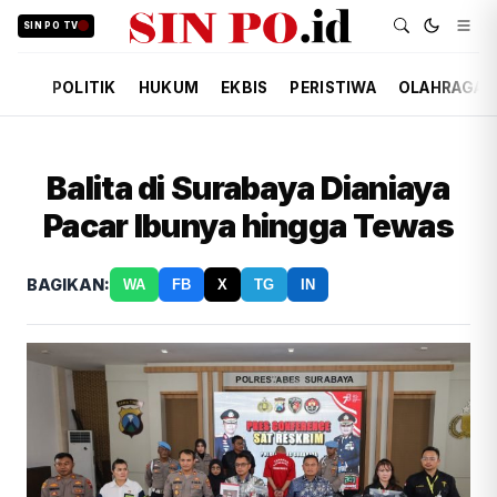
SIN PO TV
POLITIK
HUKUM
EKBIS
PERISTIWA
OLAHRAGA
Balita di Surabaya Dianiaya
Pacar Ibunya hingga Tewas
BAGIKAN:
WA
FB
X
TG
IN