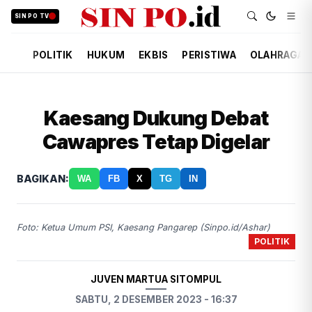
SIN PO TV
POLITIK
HUKUM
EKBIS
PERISTIWA
OLAHRAGA
Kaesang Dukung Debat
Cawapres Tetap Digelar
BAGIKAN:
WA
FB
X
TG
IN
Foto: Ketua Umum PSI, Kaesang Pangarep (Sinpo.id/Ashar)
POLITIK
JUVEN MARTUA SITOMPUL
SABTU, 2 DESEMBER 2023 - 16:37