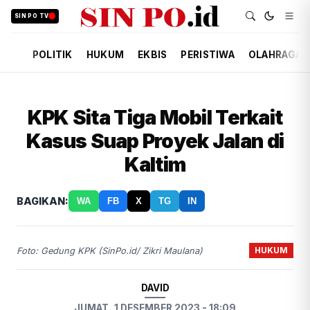
SIN PO TV
POLITIK
HUKUM
EKBIS
PERISTIWA
OLAHRAGA
KPK Sita Tiga Mobil Terkait
Kasus Suap Proyek Jalan di
Kaltim
BAGIKAN:
WA
FB
X
TG
IN
HUKUM
Foto: Gedung KPK (SinPo.id/ Zikri Maulana)
DAVID
JUMAT, 1 DESEMBER 2023 - 18:09